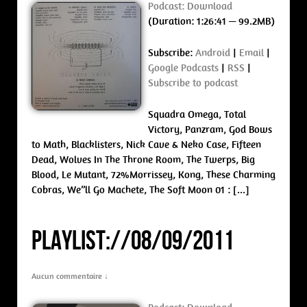
Podcast:
Download
(Duration: 1:26:41 — 99.2MB)
Subscribe:
Android
|
Email
|
Google Podcasts
|
RSS
|
Subscribe to podcast
Squadra Omega, Total
Victory, Panzram, God Bows
to Math, Blacklisters, Nick Cave & Neko Case, Fifteen
Dead, Wolves In The Throne Room, The Twerps, Big
Blood, Le Mutant, 72%Morrissey, Kong, These Charming
Cobras, We”ll Go Machete, The Soft Moon 01 : […]
PLAYLIST://08/09/2011
Aucun commentaire ↓