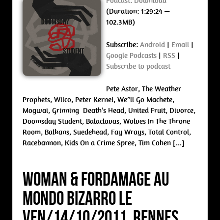
Podcast:
Download
(Duration: 1:29:24 —
102.3MB)
Subscribe:
Android
|
Email
|
Google Podcasts
|
RSS
|
Subscribe to podcast
Pete Astor, The Weather
Prophets, Wilco, Peter Kernel, We”ll Go Machete,
Mogwai, Grinning Death’s Head, United Fruit, Divorce,
Doomsday Student, Balaclavas, Wolves In The Throne
Room, Balkans, Suedehead, Fay Wrays, Total Control,
Racebannon, Kids On a Crime Spree, Tim Cohen […]
Woman & Fordamage au
Mondo Bizarro le
ven/14/10/2011, Rennes