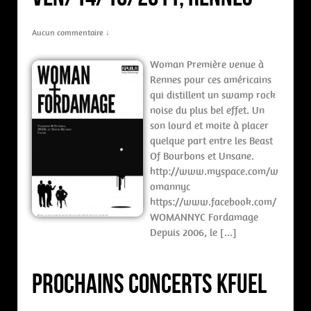
Aucun commentaire ↓
Woman Première venue à
Rennes pour ces américains
qui distillent un swamp rock
noise du plus bel effet. Un
son lourd et moite à placer
quelque part entre les Beast
Of Bourbons et Unsane.
http://www.myspace.com/w
omannyc
https://www.facebook.com/
WOMANNYC Fordamage
Depuis 2006, le […]
Prochains concerts Kfuel