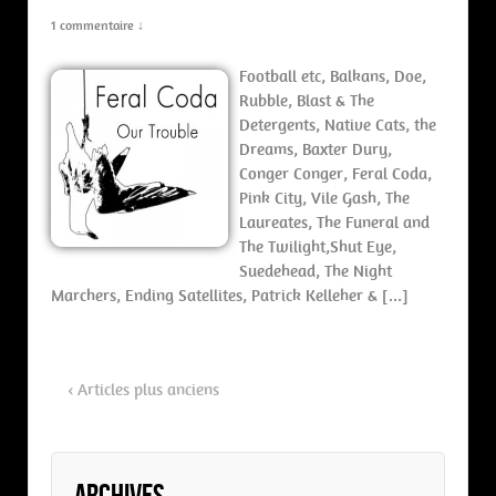
1 commentaire ↓
Football etc, Balkans, Doe,
Rubble, Blast & The
Detergents, Native Cats, the
Dreams, Baxter Dury,
Conger Conger, Feral Coda,
Pink City, Vile Gash, The
Laureates, The Funeral and
The Twilight,Shut Eye,
Suedehead, The Night
Marchers, Ending Satellites, Patrick Kelleher & […]
‹ Articles plus anciens