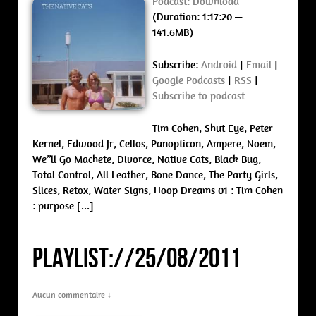
Podcast:
Download
(Duration: 1:17:20 —
141.6MB)
Subscribe:
Android
|
Email
|
Google Podcasts
|
RSS
|
Subscribe to podcast
Tim Cohen, Shut Eye, Peter
Kernel, Edwood Jr, Cellos, Panopticon, Ampere, Noem,
We”ll Go Machete, Divorce, Native Cats, Black Bug,
Total Control, All Leather, Bone Dance, The Party Girls,
Slices, Retox, Water Signs, Hoop Dreams 01 : Tim Cohen
: purpose […]
PLAYLIST://25/08/2011
Aucun commentaire ↓