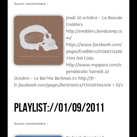
Aucun commentaire ↓
Jeudi 20 octobre – La Bascule
Enablers
http://enablers.bandcamp.co
m/
https://www.facebook.com/
pages/Enablers/21288512206
7703 Del Cielo
http://www.myspace.com/o
pendelcielo Samedi 22
Octobre – Le Bar’Hic Berline0.33 http://fr-
fr.facebook.com/pages/berline033/170301996309 + Dj’s
PLAYLIST://01/09/2011
Aucun commentaire ↓