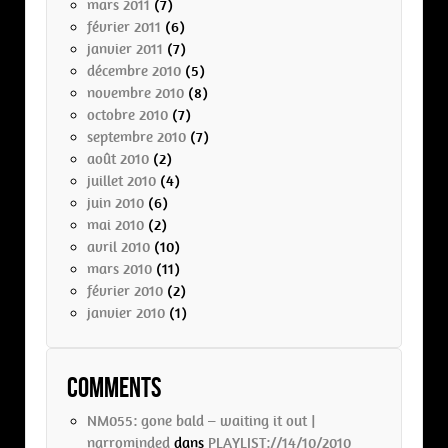
mars 2011
(7)
février 2011
(6)
janvier 2011
(7)
décembre 2010
(5)
novembre 2010
(8)
octobre 2010
(7)
septembre 2010
(7)
août 2010
(2)
juillet 2010
(4)
juin 2010
(6)
mai 2010
(2)
avril 2010
(10)
mars 2010
(11)
février 2010
(2)
janvier 2010
(1)
Comments
NM055: gone bald – waiting it out |
narrominded
dans
PLAYLIST://14/10/2010