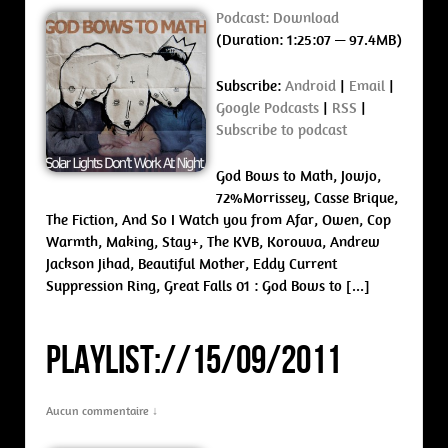
Podcast:
Download
(Duration: 1:25:07 — 97.4MB)
Subscribe:
Android
|
Email
|
Google Podcasts
|
RSS
|
Subscribe to podcast
God Bows to Math, Jowjo,
72%Morrissey, Casse Brique,
The Fiction, And So I Watch you from Afar, Owen, Cop
Warmth, Making, Stay+, The KVB, Korouva, Andrew
Jackson Jihad, Beautiful Mother, Eddy Current
Suppression Ring, Great Falls 01 : God Bows to […]
PLAYLIST://15/09/2011
Aucun commentaire ↓