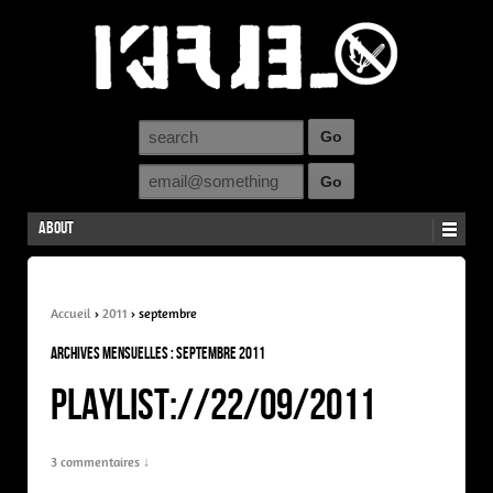
About
Accueil
›
2011
›
septembre
Archives mensuelles :
septembre 2011
PLAYLIST://22/09/2011
3 commentaires ↓