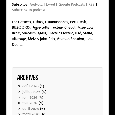
Subscribe:
Android
|
Email
|
Google Podcasts
|
RSS
|
Subscribe to podcast
Far Corners, Lithics, Humanshapes, Peru Resh,
BUZØØKO, Hyperculte, Facteur Cheval, Miserable,
Beak, Sarcasm, Glass, Electric Electric, Usé, Stella,
Altarage, Metz & John Reis, Ananda Shankar, Low
…
Duo
Archives
août 2026
(1)
juillet 2026
(3)
juin 2026
(4)
mai 2026
(4)
avril 2026
(6)
mars 2026
(4)