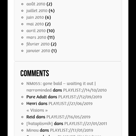
août 2010
(2)
juillet 2010
(4)
juin 2010
(6)
mai 2010
(2)
avril 2010
(10)
mars 2010
(11)
février 2010
(2)
janvier 2010
(1)
Comments
NM055: gone bald – waiting it out |
narrominded
dans
PLAYLIST://14/10/2010
Pure Adult
dans
PLAYLIST://12/09/2019
Henri
dans
PLAYLIST://27/06/2019
« Visions »
Reid
dans
PLAYLIST://16/05/2019
[kataplismik]
dans
PLAYLIST://27/01/2011
Minou
dans
PLAYLIST://17/01/2019