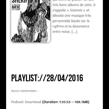
très bons albums de 2016. Il
s’appelle « Siamois » et
dévoile une musique très
personnelle basée sur le
rythme et la dissonance
entre noise, […]
PLAYLIST://28/04/2016
Aucun commentaire ↓
Podcast:
Download
(Duration: 1:35:53 — 109.7MB)