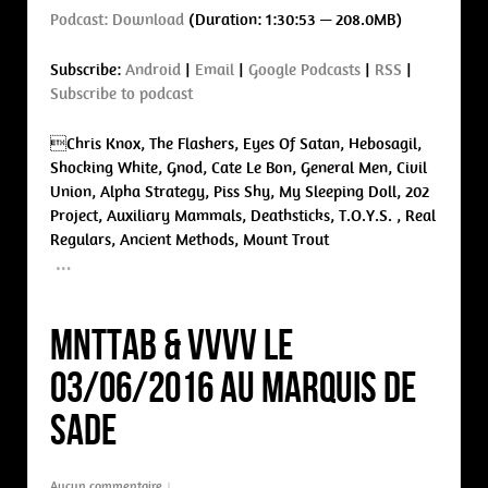
Podcast:
Download
(Duration: 1:30:53 — 208.0MB)
Subscribe:
Android
|
Email
|
Google Podcasts
|
RSS
|
Subscribe to podcast
Chris Knox, The Flashers, Eyes Of Satan, Hebosagil,
Shocking White, Gnod, Cate Le Bon, General Men, Civil
Union, Alpha Strategy, Piss Shy, My Sleeping Doll, 202
Project, Auxiliary Mammals, Deathsticks, T.O.Y.S. , Real
Regulars, Ancient Methods, Mount Trout
…
MnttaB & VvvV le
03/06/2016 au Marquis de
Sade
Aucun commentaire ↓