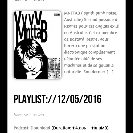
MNTTAB ( synth punk noise,
Australie) Second passage à
Rennes pour cet anglais exilé
en Australie. Cet ex membre
de Bastard Kestrel nous
livrera une prestation
électronique complètement
déjantée aidé de ses
machines et de sa gouaille
naturelle. Son dernier […]
PLAYLIST://12/05/2016
Aucun commentaire ↓
Podcast:
Download
(Duration: 1:43:06 — 118.0MB)