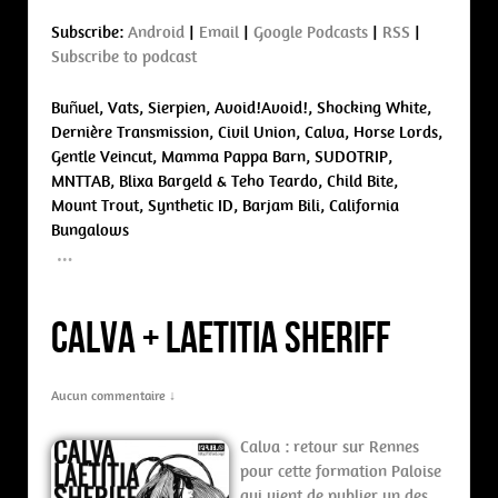
Subscribe:
Android
|
Email
|
Google Podcasts
|
RSS
|
Subscribe to podcast
Buñuel, Vats, Sierpien, Avoid!Avoid!, Shocking White,
Dernière Transmission, Civil Union, Calva, Horse Lords,
Gentle Veincut, Mamma Pappa Barn, SUDOTRIP,
MNTTAB, Blixa Bargeld & Teho Teardo, Child Bite,
Mount Trout, Synthetic ID, Barjam Bili, California
Bungalows
…
Calva + Laetitia Sheriff
Aucun commentaire ↓
Calva : retour sur Rennes
pour cette formation Paloise
qui vient de publier un des