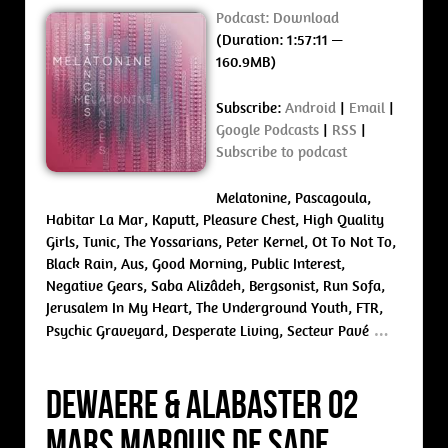
Podcast:
Download
(Duration: 1:57:11 —
160.9MB)
Subscribe:
Android
|
Email
|
Google Podcasts
|
RSS
|
Subscribe to podcast
Melatonine, Pascagoula,
Habitar La Mar, Kaputt, Pleasure Chest, High Quality
Girls, Tunic, The Yossarians, Peter Kernel, Ot To Not To,
Black Rain, Aus, Good Morning, Public Interest,
Negative Gears, Saba Alizâdeh, Bergsonist, Run Sofa,
Jerusalem In My Heart, The Underground Youth, FTR,
…
Psychic Graveyard, Desperate Living, Secteur Pavé
Dewaere & Alabaster 02
Mars Marquis De Sade