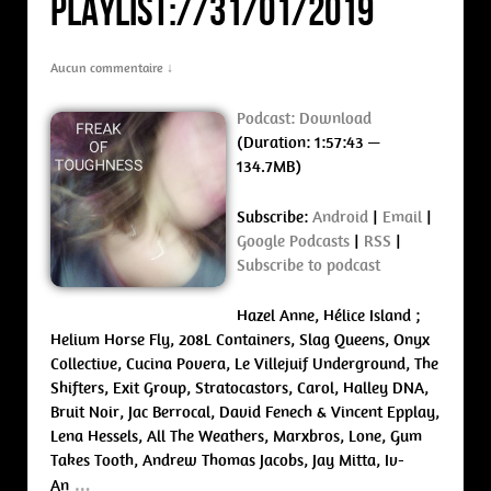
PLAYLIST://31/01/2019
Aucun commentaire ↓
Podcast:
Download
(Duration: 1:57:43 —
134.7MB)
Subscribe:
Android
|
Email
|
Google Podcasts
|
RSS
|
Subscribe to podcast
Hazel Anne, Hélice Island ;
Helium Horse Fly, 208L Containers, Slag Queens, Onyx
Collective, Cucina Povera, Le Villejuif Underground, The
Shifters, Exit Group, Stratocastors, Carol, Halley DNA,
Bruit Noir, Jac Berrocal, David Fenech & Vincent Epplay,
Lena Hessels, All The Weathers, Marxbros, Lone, Gum
Takes Tooth, Andrew Thomas Jacobs, Jay Mitta, Iv-
…
An