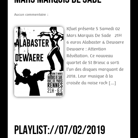
Aucun commentaire ↓
Kfuel présente S Samedi 02
Mars Marquis De Sade 21H
6 euros Alabaster & Dewaere
Dewaere : Attention
Révélation. Ce nouveau
quartet de St Brieuc a sorti
l’un des disques marquant de
2018. Leur musique à la
croisée du noise rock […]
PLAYLIST://07/02/2019