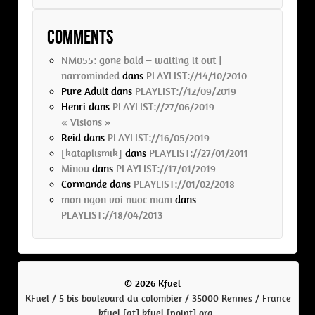
Comments
NM055: gone bald – waiting it out |
narrominded
dans
PLAYLIST://14/10/2010
Pure Adult
dans
PLAYLIST://12/09/2019
Henri
dans
PLAYLIST://27/06/2019
« Visions »
Reid
dans
PLAYLIST://16/05/2019
[kataplismik]
dans
PLAYLIST://27/01/2011
Minou
dans
PLAYLIST://17/01/2019
Cormande
dans
PLAYLIST://01/02/2018
mon ngon voi nuoc mam
dans
PLAYLIST://18/04/2013
© 2026 Kfuel
KFuel / 5 bis boulevard du colombier / 35000 Rennes / France
kfuel [at] kfuel [point] org