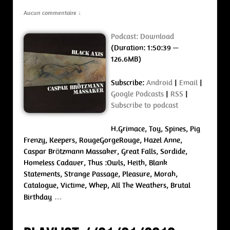
Aucun commentaire ↓
Podcast:
Download
(Duration: 1:50:39 —
126.6MB)
Subscribe:
Android
|
Email
|
Google Podcasts
|
RSS
|
Subscribe to podcast
H.Grimace, Toy, Spines, Pig
Frenzy, Keepers, RougeGorgeRouge, Hazel Anne,
Caspar Brötzmann Massaker, Great Falls, Sordide,
Homeless Cadaver, Thus :Owls, Heith, Blank
Statements, Strange Passage, Pleasure, Morah,
Catalogue, Victime, Whep, All The Weathers, Brutal
…
Birthday